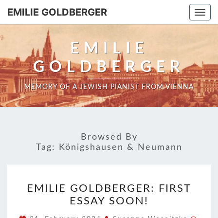
EMILIE GOLDBERGER
Togg
navi
EMILIE
GOLDBERGER
MEMORY OF A JEWISH PIANIST FROM VIENNA
Browsed By
Tag:
Königshausen & Neumann
EMILIE
EMILIE GOLDBERGER: FIRST
GOLDBERGER:
ESSAY SOON!
FIRST
ESSAY
Com