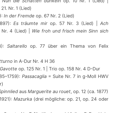
:
Nun die Schatten dunkeln
op. 10 Nr. 1 (Lied) |
21. Nr. 1 (Lied)
):
In der Fremde
op. 67 Nr. 2 (Lied)
897):
Es träumte mir
op. 57 Nr. 3 (Lied) |
Ach
Nr. 4 (Lied) |
Wie froh und frisch mein Sinn sich
8):
Saltarello
op. 77 über ein Thema von Felix
tturno
in A-Dur Nr. 4 H 36
Gavotte
op. 125 Nr. 1 | Trio op. 158 Nr. 4 D-Dur
85–1759):
Passacaglia
= Suite Nr. 7 in g-Moll HWV
r)
Spinnlied
aus
Marguerite au rouet
, op. 12 (ca. 1877)
1921):
Mazurka
(drei mögliche: op. 21, op. 24 oder