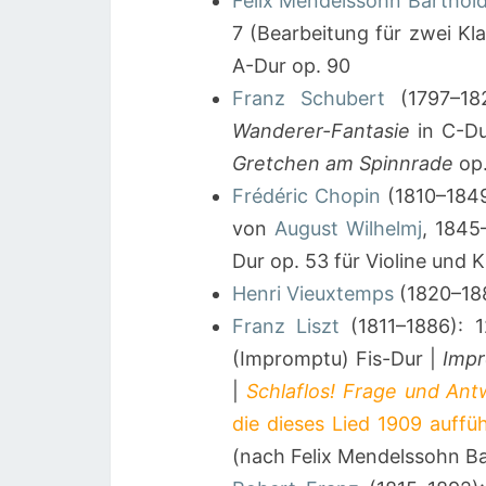
Felix Mendelssohn Barthol
7 (Bearbeitung für zwei Kla
A-Dur op. 90
Franz Schubert
(1797–18
Wanderer-Fantasie
in C-D
Gretchen am Spinnrade
op.
Frédéric Chopin
(1810–184
von
August Wilhelmj
, 1845
Dur op. 53 für Violine und K
Henri Vieuxtemps
(1820–18
Franz Liszt
(1811–1886): 
(Impromptu) Fis-Dur |
Imp
|
Schlaflos! Frage und Ant
die dieses Lied 1909 auffüh
(nach Felix Mendelssohn Ba