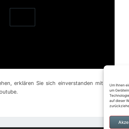
hen, erklären Sie sich einverstanden mit den
Um Ihnen ei
um Gerätein
outube.
Technologie
auf dieser W
zurückziehe
Akze