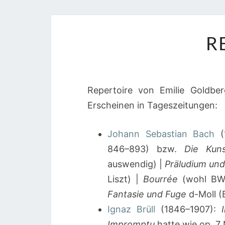
R
Repertoire von Emilie Goldber
Erscheinen in Tageszeitungen:
Johann Sebastian Bach
(
846–893) bzw.
Die Kun
auswendig) |
Präludium un
Liszt) |
Bourrée
(wohl BWV
Fantasie und Fuge
d-Moll 
Ignaz Brüll
(1846–1907):
Impromptu
hatte wie op. 7 N