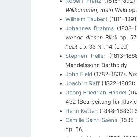
Robert Franz
(1815–1892)
Willkommen, mein Wald
op. 
Wilhelm Taubert
(1811–1891
Johannes Brahms
(1833–1
wende diesen Blick
op. 57 
hebt
op. 33 Nr. 14 (Lied)
Stephen Heller
(1813–188
Mendelssohn Bartholdy
John Field
(1782–1837):
No
Joachim Raff
(1822–1882):
Georg Friedrich Händel
(16
432 (Bearbeitung für Klavie
Henri Ketten
(1848–1883):
Camille Saint-Saëns
(1835–
op. 66)