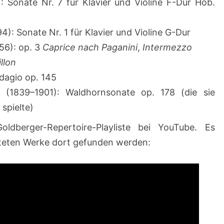
 Sonate Nr. 7 für Klavier und Violine F-Dur Hob.
): Sonate Nr. 1 für Klavier und Violine G-Dur
56): op. 3
Caprice nach Paganini
,
Intermezzo
llon
dagio op. 145
r
(1839–1901): Waldhornsonate op. 178 (die sie
spielte)
oldberger-Repertoire-Playliste bei YouTube. Es
isteten Werke dort gefunden werden: