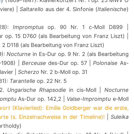
dy
(1809–1847): Klavierkonzert Nr. 1 op. 25 MWV O
viere) |
Saltarello
aus der 4. Sinfonie (
Italienische
)
28):
Impromptus
op. 90 Nr. 1 c-Moll D899 |
ur op. 15 D76
0
(als Bearbeitung von Franz Liszt) |
 2 D118 (als Bearbeitung von Franz Liszt)
9):
Nocturne
in Es-Dur op. 9 Nr. 2 (als Bearbeitung
–1908) |
Berceuse
des-Dur op. 57 |
Polonaise
As-
lavier |
Scherzo
Nr. 2 b-Moll op. 31
81):
Tarantelle
op. 22 Nr. 5
12.
Ungarische Rhapsodie
in cis-Moll |
Nocturne
romptu
As-Dur op. 142,2 |
Valse-Impromptu
e-Moll
wort
(Klavierlied): Emilie Goldberger war die erste,
rte (s. Einzelnachweise in der Timeline)!
|
Suleika
rtholdy)