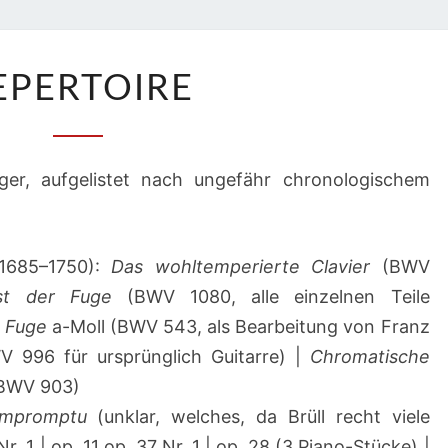
REPERTOIRE
EPERTOIRE
ger, aufgelistet nach ungefähr chronologischem
1685–1750):
Das wohltemperierte Clavier
(BWV
st der Fuge
(BWV 1080, alle einzelnen Teile
d Fuge
a-Moll (BWV 543, als Bearbeitung von Franz
 996 für ursprünglich Guitarre) |
Chromatische
(BWV 903)
Impromptu
(unklar, welches, da Brüll recht viele
r. 1 | op. 11 op. 37 Nr. 1 | op. 28 (3 Piano-Stücke) |