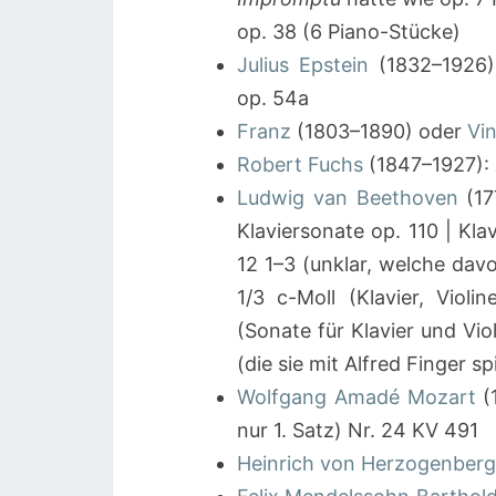
op. 38 (6 Piano-Stücke)
Julius Epstein
(1832–1926
op. 54a
Franz
(1803–1890) oder
Vi
Robert Fuchs
(1847–1927):
Ludwig van Beethoven
(17
Klaviersonate op. 110 | Kla
12 1–3 (unklar, welche davo
1/3 c-Moll (Klavier, Violi
(Sonate für Klavier und Vio
(die sie mit Alfred Finger sp
Wolfgang Amadé Mozart
(1
nur 1. Satz) Nr. 24 KV 491
Heinrich von Herzogenberg