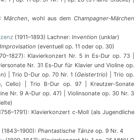
):
Märchen
, wohl aus dem
Champagner-Märchen
nzenz
(1911–1893) Lachner:
Invention
(unklar)
Improvisation
(eventuell op. 11 oder op. 30)
70–1827): Klavierkonzert Nr. 5 in Es-Dur op. 73 |
viersonate Nr. 31 Es-Dur für Klavier und Violine op.
n) | Trio D-Dur op. 70 Nr. 1 (
Geistertrio
) | Trio op.
ne, Cello) | Trio B-Dur op. 97 | Kreutzer-Sonate
line Nr. 9 A-Dur op. 47) | Violinsonate op. 30 Nr. 3
ielte)
756–1791): Klavierkonzert c-Moll (als Jugendliche
(1843–1900):
Phantastische Tänze
op. 9 Nr. 4