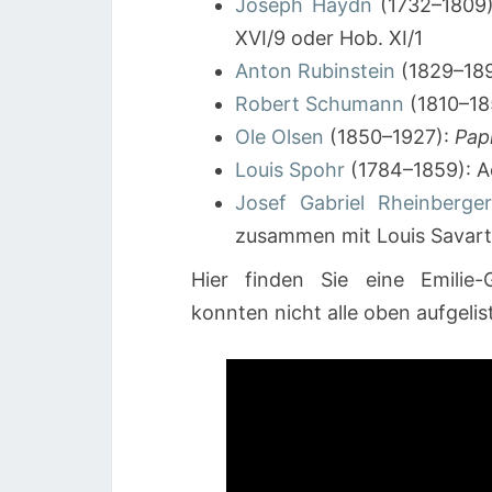
Joseph Haydn
(1732–1809):
XVI/9 oder Hob. XI/1
Anton Rubinstein
(1829–1894
Robert Schumann
(1810–18
Ole Olsen
(1850–1927):
Papi
Louis Spohr
(1784–1859): A
Josef Gabriel Rheinberge
zusammen mit Louis Savart 
Hier finden Sie eine Emilie-G
konnten nicht alle oben aufgel