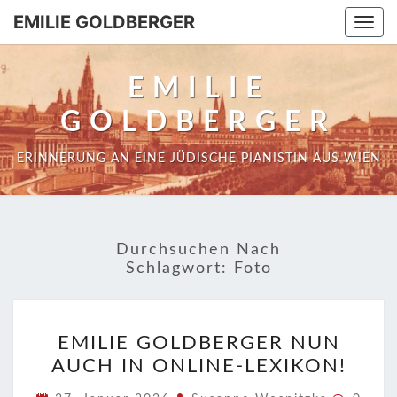
EMILIE GOLDBERGER
Togg
navi
EMILIE
GOLDBERGER
ERINNERUNG AN EINE JÜDISCHE PIANISTIN AUS WIEN
Durchsuchen Nach
Schlagwort:
Foto
EMILIE
EMILIE GOLDBERGER NUN
GOLDBERGER
AUCH IN ONLINE-LEXIKON!
NUN
AUCH
Komme