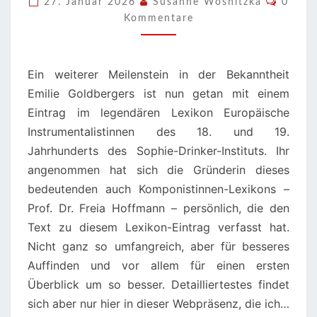
27. Januar 2026
Susanne Wosnitzka
0
IN
Kommentare
ONLINE-
LEXIKON!
Ein weiterer Meilenstein in der Bekanntheit
Emilie Goldbergers ist nun getan mit einem
Eintrag im legendären Lexikon Europäische
Instrumentalistinnen des 18. und 19.
Jahrhunderts des Sophie-Drinker-Instituts. Ihr
angenommen hat sich die Gründerin dieses
bedeutenden auch Komponistinnen-Lexikons –
Prof. Dr. Freia Hoffmann – persönlich, die den
Text zu diesem Lexikon-Eintrag verfasst hat.
Nicht ganz so umfangreich, aber für besseres
Auffinden und vor allem für einen ersten
Überblick um so besser. Detailliertestes findet
sich aber nur hier in dieser Webpräsenz, die ich…