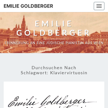
EMILIE GOLDBERGER
Togg
navi
EMILIE
GOLDBERGER
ERINNERUNG AN EINE JÜDISCHE PIANISTIN AUS WIEN
Durchsuchen Nach
Schlagwort:
Klaviervirtuosin