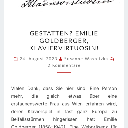
GESTATTEN?
GESTATTEN? EMILIE
EMILIE
GOLDBERGER,
GOLDBERGER,
KLAVIERVIRTUOSIN!
KLAVIERVIRTUOSIN!
Komm
24. August 2023
Susanne Wosnitzka
2 Kommentare
Vielen Dank, dass Sie hier sind. Eine Person
mehr, die gleich etwas über eine
erstaunenswerte Frau aus Wien erfahren wird,
deren Klavierspiel in fast ganz Europa zu
Beifallsstürmen hingerissen hat: Emilie
Goldberger (1858–1942). Eine Webpräsenz für