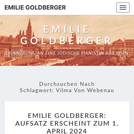
EMILIE GOLDBERGER
Togg
navi
EMILIE
GOLDBERGER
ERINNERUNG AN EINE JÜDISCHE PIANISTIN AUS WIEN
Durchsuchen Nach
Schlagwort:
Vilma Von Webenau
EMILIE
EMILIE GOLDBERGER:
GOLDBERGER:
AUFSATZ ERSCHEINT ZUM 1.
AUFSATZ
APRIL 2024
ERSCHEINT